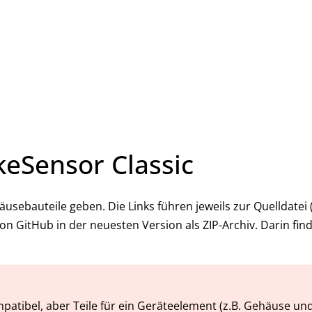
eSensor Classic
äusebauteile geben. Die Links führen jeweils zur Quelldate
von GitHub in der neuesten Version als ZIP-Archiv. Darin fi
mpatibel, aber Teile für ein Geräteelement (z.B. Gehäuse u