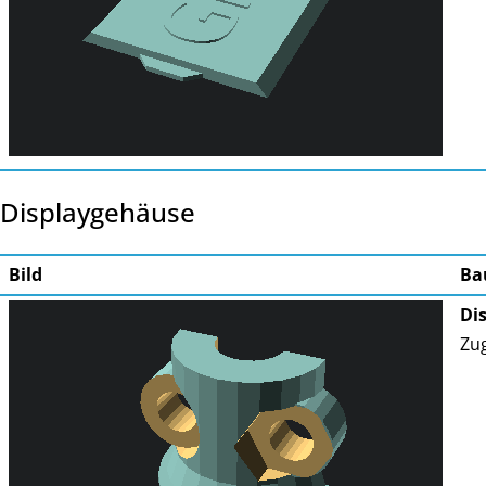
Displaygehäuse
Bild
Ba
Di
Zug